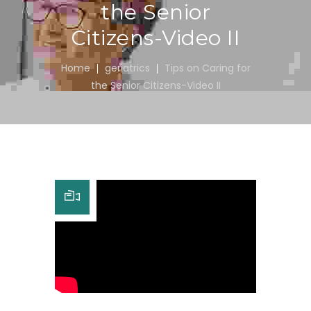
the Senior
Citizens-Video II
Home
geriatrics
Tips on Caring for
the Senior Citizens-Video II